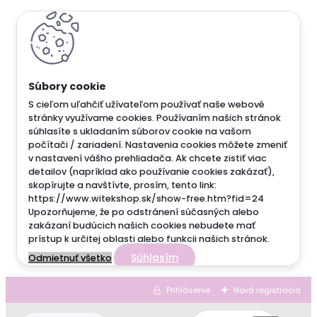
S cieľom uľahčiť užívateľom používať naše webové
stránky využívame cookies. Používaním našich stránok
súhlasíte s ukladaním súborov cookie na vašom
počítači / zariadení. Nastavenia cookies môžete zmeniť
v nastavení vášho prehliadača. Ak chcete zistiť viac
detailov (napríklad ako používanie cookies zakázať),
skopírujte a navštívte, prosím, tento link:
https://www.witekshop.sk/show-free.htm?fid=24
Upozorňujeme, že po odstránení súčasných alebo
zakázaní budúcich našich cookies nebudete mať
prístup k určitej oblasti alebo funkcii našich stránok.
Súhlasím
Odmietnuť všetko
Prihlásenie
Nová registrácia