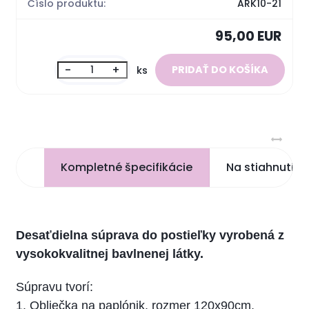
Číslo produktu:
ARK10-21
95,00 EUR
-
+
ks
Kompletné špecifikácie
Na stiahnutie
Desaťdielna súprava do postieľky vyrobená z
vysokokvalitnej bavlnenej látky.
Súpravu tvorí:
1. Obliečka na paplónik, rozmer 120x90cm,