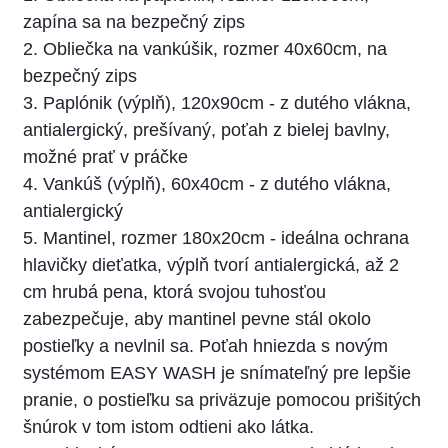
zapína sa na bezpečný zips
2. Obliečka na vankúšik, rozmer 40x60cm, na
bezpečný zips
3. Paplónik (výplň), 120x90cm - z dutého vlákna,
antialergický, prešívaný, poťah z bielej bavlny,
možné prať v práčke
4. Vankúš (výplň), 60x40cm - z dutého vlákna,
antialergický
5. Mantinel, rozmer 180x20cm - ideálna ochrana
hlavičky dieťatka, výplň tvorí antialergická, až 2
cm hrubá pena, ktorá svojou tuhosťou
zabezpečuje, aby mantinel pevne stál okolo
postieľky a nevlnil sa. Poťah hniezda s novým
systémom EASY WASH je snímateľný pre lepšie
pranie, o postieľku sa priväzuje pomocou prišitých
šnúrok v tom istom odtieni ako látka.