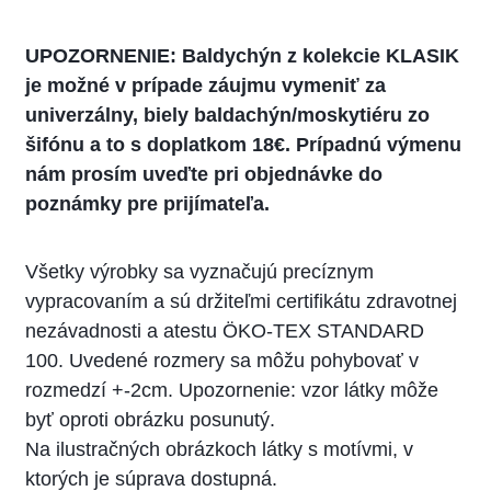
UPOZORNENIE: Baldychýn z kolekcie KLASIK
je možné v prípade záujmu vymeniť za
univerzálny, biely baldachýn/moskytiéru zo
šifónu a to s doplatkom 18€. Prípadnú výmenu
nám prosím uveďte pri objednávke do
poznámky pre prijímateľa.
Všetky výrobky sa vyznačujú precíznym
vypracovaním a sú držiteľmi certifikátu zdravotnej
nezávadnosti a atestu ÖKO-TEX STANDARD
100. Uvedené rozmery sa môžu pohybovať v
rozmedzí +-2cm. Upozornenie: vzor látky môže
byť oproti obrázku posunutý.
Na ilustračných obrázkoch látky s motívmi, v
ktorých je súprava dostupná.