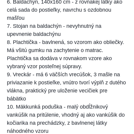
6. Baldachýn, 140x160 cm - z rovnakej látky ako
celá sada do postieľky, navrchu s ozdobnou
mašľou
7. Stojan na baldachýn - nevyhnutný na
upevnenie baldachýnu
8. Plachtička - bavlnená, so vzorom ako obliečky.
Má všitú gumku na zachytenie o matrac.
Plachtička sa dodáva v rovnakom vzore ako
vybraný vzor posteľnej súpravy.
9. Vreckár - má 6 väčších vrecúšok, 3 mašle na
priviazanie k postieľke, vnútro tvorí výplň z dutého
vlákna, praktický pre uloženie vecičiek pre
bábätko
10. Mäkkunká poduška - malý obdĺžnikový
vankúšik na pritúlenie, vhodný aj ako vankúšik do
kočiarika na prechádzky, z bavlnenej látky
náhodného vzoru